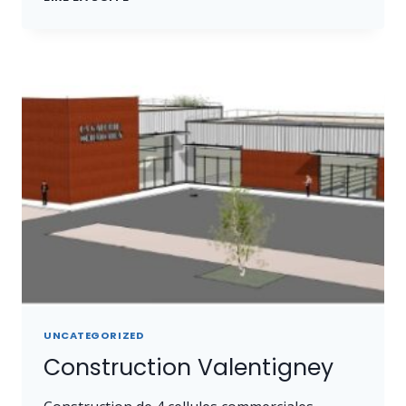
COMMERCIALES
À
VALENTIGNEY
UNCATEGORIZED
Construction Valentigney