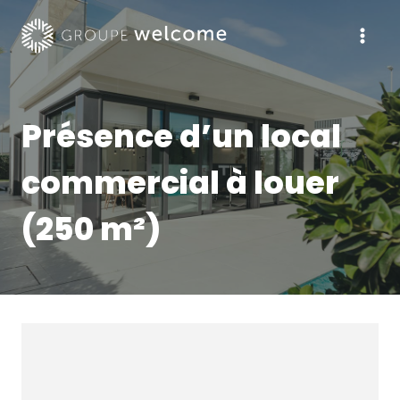
Skip
to
content
Présence d’un local
commercial à louer
(250 m²)